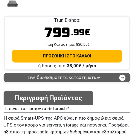
Τιμή E-shop:
799
.99€
Tιμή Κατάστημα:
830.55
€
ΠΡΟΣΘΗΚΗ ΣΤΟ ΚΑΛΑΘΙ
ή δόσεις από
38,00
€ / μήνα
Live διαθεσιμότητα καταστημάτων
ΑΘΗΝΑ
Στουρνάρη 25
ΑΘΗΝΑ
Στουρνάρη 27
Περιγραφή Προϊόντος
ΠΕΡΙΣΤΕΡΙ
Εθν. Μακαρίου 19
Τι είναι τα Προϊόντα Refurbish?
Μαυρομιχάλη 1 και Ακτή
ΠΕΙΡΑΙΑΣ
Κονδύλη
Η σειρά Smart-UPS της APC είναι η πιο δημοφιλείς σειρά
ΜΕΤΑΜΟΡΦΩΣΗ
Τατοϊόυ 117
UPS στον κόσμο για servers, storage και networks. Προφέρει
αξιόπιστη προστασία κρίσιμων δεδομένων και εξοπλισμού
ΓΛΥΦΑΔΑ
A. Παπανδρέου 4