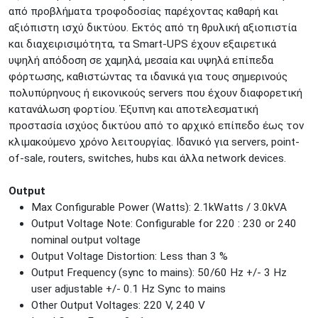
από προβλήματα τροφοδοσίας παρέχοντας καθαρή και
ΚΟΛΩΝΟΣ
Πτολεμαίου Κλαύδιου 8
αξιόπιστη ισχύ δικτύου. Εκτός από τη θρυλική αξιοπιστία
ΚΕΝΤΡΙΚΕΣ ΑΠΟΘΗΚΕΣ
και διαχειρισιμότητα, τα Smart-UPS έχουν εξαιρετικά
Προσοχή!
Η Διαθεσιμότητα μεταβάλλεται συνεχώς
υψηλή απόδοση σε χαμηλά, μεσαία και υψηλά επίπεδα
Διαβάστε εδώ
φόρτωσης, καθιστώντας τα ιδανικά για τους σημερινούς
πολυπύρηνους ή εικονικούς servers που έχουν διαφορετική
κατανάλωση φορτίου. Έξυπνη και αποτελεσματική
προστασία ισχύος δικτύου από το αρχικό επίπεδο έως τον
κλιμακούμενο χρόνο λειτουργίας. Ιδανικό για servers, point-
of-sale, routers, switches, hubs και άλλα network devices.
Output
Max Configurable Power (Watts): 2.1kWatts / 3.0kVA
Output Voltage Note: Configurable for 220 : 230 or 240
nominal output voltage
Output Voltage Distortion: Less than 3 %
Output Frequency (sync to mains): 50/60 Hz +/- 3 Hz
user adjustable +/- 0.1 Hz Sync to mains
Other Output Voltages: 220 V, 240 V