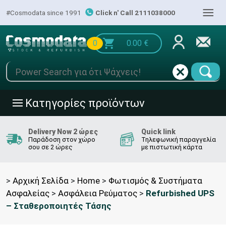
|||
#Cosmodata since 1991
Click n' Call 2111038000
0
0.00
€
Κατηγορίες προϊόντων
|||
Delivery Now 2 ώρες
Quick link
Παράδοση στον χώρο
Τηλεφωνική παραγγελία
σου σε 2 ώρες
με πιστωτική κάρτα
>
Αρχική Σελίδα
>
Home
>
Φωτισμός & Συστήματα
Ασφαλείας
>
Ασφάλεια Ρεύματος
>
Refurbished UPS
– Σταθεροποιητές Τάσης