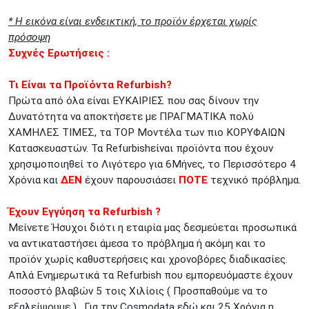
* H εικόνα είναι ενδεικτική, το προϊόν έρχεται χωρίς
πρόσοψη
Συχνές Ερωτήσεις :
Τι Είναι τα Προϊόντα Refurbish?
Πρώτα από όλα είναι ΕΥΚΑΙΡΙΕΣ που σας δίνουν την
Δυνατότητα να αποκτήσετε με ΠΡΑΓΜΑΤΙΚΑ πολύ
ΧΑΜΗΛΕΣ ΤΙΜΕΣ, τα TOP Μοντέλα των πιο ΚΟΡΥΦΑΙΩΝ
Κατασκευαστών. Τα Refurbishείναι προϊόντα που έχουν
χρησιμοποιηθεί το Λιγότερο για 6Μήνες, το Περισσότερο 4
Χρόνια και
ΔΕΝ
έχουν παρουσιάσει
ΠΟΤΕ
τεχνικό πρόβλημα.
Έχουν Εγγύηση τα Refurbish ?
Μείνετε Ήσυχοι διότι η εταιρία μας δεσμεύεται προσωπικά
να αντικαταστήσει άμεσα το πρόβλημα ή ακόμη και το
προϊόν χωρίς καθυστερήσεις και χρονοβόρες διαδικασίες.
Απλά Ενημερωτικά τα Refurbish που εμπορευόμαστε έχουν
ποσοστό βλαβών 5 τοις Χιλίοις ( Προσπαθούμε να το
εξαλείψουμε ) . Για την Cosmodata εδώ και 25 Χρόνια η