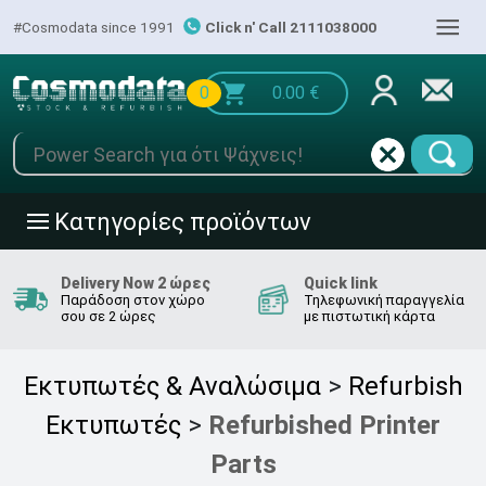
|||
#Cosmodata since 1991
Click n' Call 2111038000
0
0.00
€
Κατηγορίες προϊόντων
|||
Delivery Now 2 ώρες
Quick link
Παράδοση στον χώρο
Τηλεφωνική παραγγελία
σου σε 2 ώρες
με πιστωτική κάρτα
Εκτυπωτές & Αναλώσιμα
>
Refurbish
Εκτυπωτές
>
Refurbished Printer
Parts