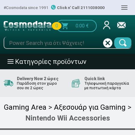
|||
#Cosmodata since 1991
Click n' Call 2111038000
0
0.00
€
Κατηγορίες προϊόντων
|||
Delivery Now 2 ώρες
Quick link
Παράδοση στον χώρο
Τηλεφωνική παραγγελία
σου σε 2 ώρες
με πιστωτική κάρτα
Gaming Area
>
Αξεσουάρ για Gaming
>
Nintendo Wii Accessories