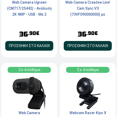
Web Camera Creative Live!
Web Camera Ugreen
Cam Sync V3
(CM717/25442) - Ανάλυση
(73VF090000000) με
2K 4MP - USB - Με 2
ενσωματωμένο μικρόφωνο
μικρόφωνα με Noise-
- Ανάλυση 2K QHD 5MP -
Cancelling, Auto-Focus &
36
36
USB 2.0
80° FOV, Grey
.90€
.90€
ΠΡΟΣΘΗΚΗ ΣΤΟ ΚΑΛΑΘΙ
ΠΡΟΣΘΗΚΗ ΣΤΟ ΚΑΛΑΘΙ
Σε Απόθεμα
Σε Απόθεμα
Webcam Razer Kiyo X
Web Camera