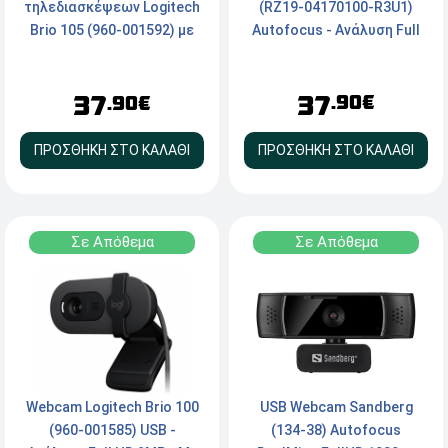
(RZ19-04170100-R3U1)
τηλεδιασκέψεων Logitech
Autofocus - Ανάλυση Full
Brio 105 (960-001592) με
HD 1080P/30fps,
ανάλυση Full HD, Αισθητήρα
720p/60fps - USB 2.0 -
CMOS 2ΜP, τεχνολογία
37
37
Black
RightLight 2,
.90€
.90€
ενσωματωμένο μικρόφωνο
και κλείστρο
ΠΡΟΣΘΗΚΗ ΣΤΟ ΚΑΛΑΘΙ
ΠΡΟΣΘΗΚΗ ΣΤΟ ΚΑΛΑΘΙ
ιδιωτικότητας
Σε Απόθεμα
Σε Απόθεμα
USB Webcam Sandberg
Webcam Logitech Brio 100
(134-38) Autofocus
(960-001585) USB -