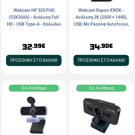
Webcam HP 320 FHD
Webcam Rapoo XW2K -
(53X26AA) - Ανάλυση Full
Ανάλυση 2K (2560 × 1440),
HD - USB Type-A - Καλώδιο
USB, Με Passive Autofocus,
150cm - Black
Μικρόφωνα με Noise-
canceling
32
34
.99€
.90€
ΠΡΟΣΘΗΚΗ ΣΤΟ ΚΑΛΑΘΙ
ΠΡΟΣΘΗΚΗ ΣΤΟ ΚΑΛΑΘΙ
Σε Απόθεμα
Σε Απόθεμα