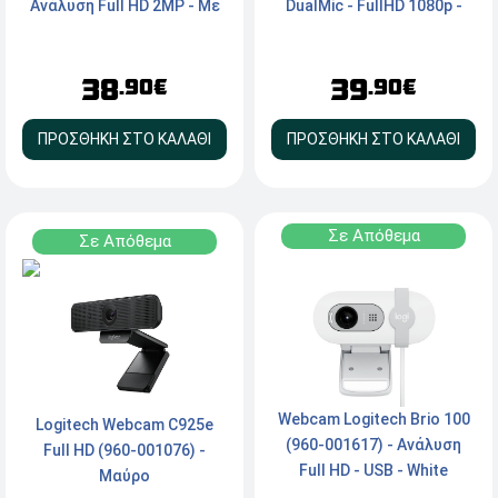
DualMic - FullHD 1080p -
Ανάλυση Full HD 2MP - Με
2MP
Πανκατευθυντικό
μικρόφωνο,
39
38
Ενσωματωμένο κλείστρο,
.90€
.90€
Αυτόματη ισορροπία
φωτεινότητας με
ΠΡΟΣΘΗΚΗ ΣΤΟ ΚΑΛΑΘΙ
ΠΡΟΣΘΗΚΗ ΣΤΟ ΚΑΛΑΘΙ
RightLight - Graphite
Σε Απόθεμα
Σε Απόθεμα
Webcam Logitech Brio 100
Logitech Webcam C925e
(960-001617) - Aνάλυση
Full HD (960-001076) -
Full HD - USB - White
Μαύρο