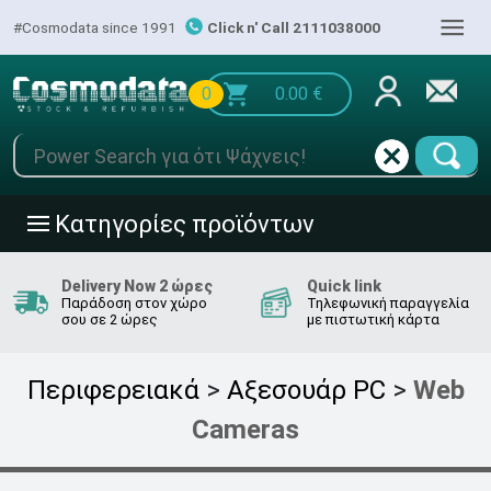
|||
#Cosmodata since 1991
Click n' Call 2111038000
0
0.00
€
Κατηγορίες προϊόντων
|||
Delivery Now 2 ώρες
Quick link
Παράδοση στον χώρο
Τηλεφωνική παραγγελία
σου σε 2 ώρες
με πιστωτική κάρτα
Περιφερειακά
>
Αξεσουάρ PC
>
Web
Cameras