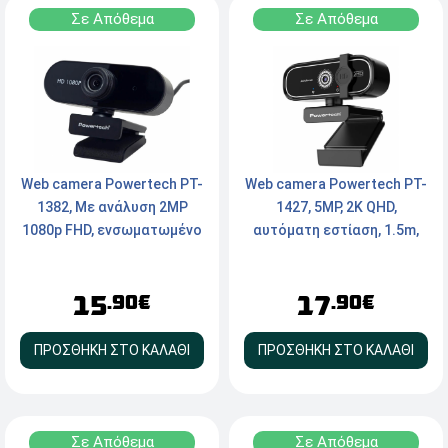
Σε Απόθεμα
Σε Απόθεμα
Web camera Powertech PT-
Web camera Powertech PT-
1382, Με ανάλυση 2MP
1427, 5MP, 2K QHD,
1080p FHD, ενσωματωμένο
αυτόματη εστίαση, 1.5m,
μικρόφωνο, ρυθμιζόμενη
μαύρη
εστίαση χειροκίνητα,
15
17
μαύρη
.90€
.90€
ΠΡΟΣΘΗΚΗ ΣΤΟ ΚΑΛΑΘΙ
ΠΡΟΣΘΗΚΗ ΣΤΟ ΚΑΛΑΘΙ
Σε Απόθεμα
Σε Απόθεμα