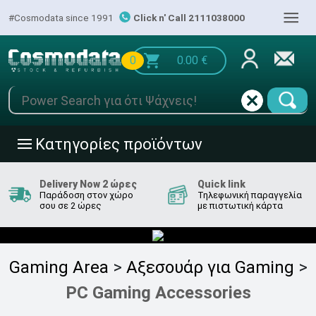
|||
#Cosmodata since 1991
Click n' Call 2111038000
0
0.00
€
Κατηγορίες προϊόντων
|||
Delivery Now 2 ώρες
Quick link
Παράδοση στον χώρο
Τηλεφωνική παραγγελία
σου σε 2 ώρες
με πιστωτική κάρτα
Gaming Area
>
Αξεσουάρ για Gaming
>
PC Gaming Accessories