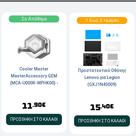
Σε Απόθεμα
1 Εώς 3 Ημέρες
Cooler Master
Προστατευτικό Οθόνης
MasterAccessory GEM
Lenovo για Legion
(MCA-U000R-WPHK00) -
(GXJ1N45009)
White
11
.90€
15
.40€
ΠΡΟΣΘΗΚΗ ΣΤΟ ΚΑΛΑΘΙ
ΠΡΟΣΘΗΚΗ ΣΤΟ ΚΑΛΑΘΙ