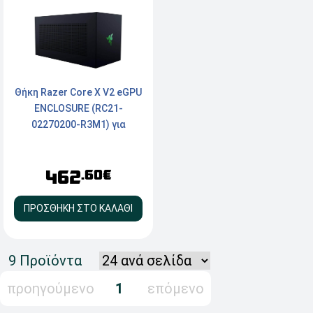
Θήκη Razer Core X V2 eGPU
ENCLOSURE (RC21-
02270200-R3M1) για
κάρτες γραφικών Desktop
με σύνδεση Thunderbolt™ 5
462
.60€
ΠΡΟΣΘΗΚΗ ΣΤΟ ΚΑΛΑΘΙ
9 Προϊόντα
προηγούμενο
1
επόμενο