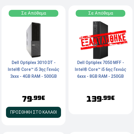
Σε Απόθεμα
Σε Απόθεμα
Dell Optiplex 3010 DT -
Dell Optiplex 7050 MFF -
Intel® Core™ i5 3ης Γενιάς
Intel® Core™ i5 6ης Γενιάς
3xxx - 4GB RAM - 500GB
6xxx - 8GB RAM - 250GB
HDD - DVD - VGA, HDMI -
NVMe SSD - HDMI, Type-C,
FreeDos
LAN - Windows 11 Pro
79
139
.99€
.99€
ΠΡΟΣΘΗΚΗ ΣΤΟ ΚΑΛΑΘΙ