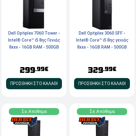
Dell Optiplex 7060 Tower -
Dell Optiplex 3060 SFF -
Intel® Core™ i5 8ης Γενιάς
Intel® Core™ i5 8ης γενιάς
8xxx - 16GB RAM - 500GB
8xxx - 16GB RAM - 500GB
NVMe SSD - DVD - Type-C,
NVMe SSD - HDMI,
2x DisplayPort, Serial -
DisplayPort - Windows 11
299
329
Windows 11 Pro
Pro
.99€
.99€
ΠΡΟΣΘΗΚΗ ΣΤΟ ΚΑΛΑΘΙ
ΠΡΟΣΘΗΚΗ ΣΤΟ ΚΑΛΑΘΙ
Σε Απόθεμα
Σε Απόθεμα