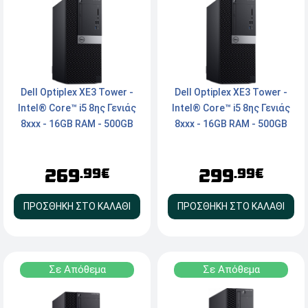
Dell Optiplex ΧΕ3 Tower -
Dell Optiplex ΧΕ3 Tower -
Intel® Core™ i5 8ης Γενιάς
Intel® Core™ i5 8ης Γενιάς
8xxx - 16GB RAM - 500GB
8xxx - 16GB RAM - 500GB
NVMe SSD - 2x DisplayPort,
NVMe SSD - 2x DisplayPort,
Serial, LAN - FreeDOS
Serial, LAN - Windows 11
269
299
Pro
.99€
.99€
ΠΡΟΣΘΗΚΗ ΣΤΟ ΚΑΛΑΘΙ
ΠΡΟΣΘΗΚΗ ΣΤΟ ΚΑΛΑΘΙ
Σε Απόθεμα
Σε Απόθεμα