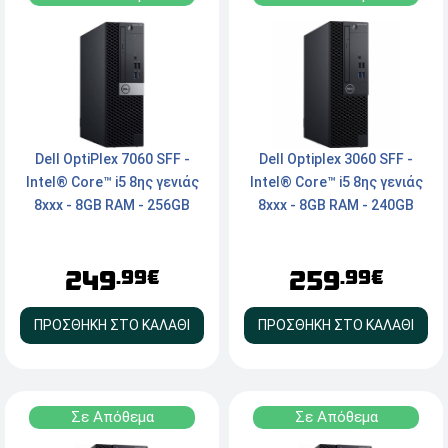
Dell OptiPlex 7060 SFF -
Dell Optiplex 3060 SFF -
Intel® Core™ i5 8ης γενιάς
Intel® Core™ i5 8ης γενιάς
8xxx - 8GB RAM - 256GB
8xxx - 8GB RAM - 240GB
NVMe SSD - Type-C,
SSD - HDMI, DisplayPort -
2xDisplayport, Serial -
Windows 11 Pro
249
259
Windows 11 Pro
.99€
.99€
ΠΡΟΣΘΗΚΗ ΣΤΟ ΚΑΛΑΘΙ
ΠΡΟΣΘΗΚΗ ΣΤΟ ΚΑΛΑΘΙ
Σε Απόθεμα
Σε Απόθεμα