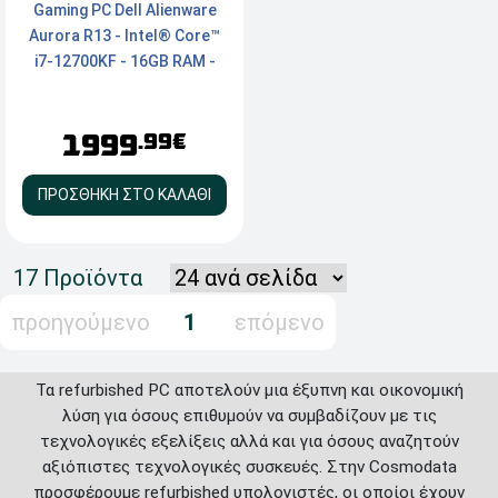
Gaming PC Dell Alienware
Aurora R13 - Intel® Core™
i7-12700KF - 16GB RAM -
512GB NVMe SSD + 1TB
HDD - RTX 3080 Ti 12GB -
1999
WiFi, 2xType-C - Windows 11
.99€
Pro
ΠΡΟΣΘΗΚΗ ΣΤΟ ΚΑΛΑΘΙ
17 Προϊόντα
προηγούμενο
1
επόμενο
Τα refurbished PC αποτελούν μια έξυπνη και οικονομική
λύση για όσους επιθυμούν να συμβαδίζουν με τις
τεχνολογικές εξελίξεις αλλά και για όσους αναζητούν
αξιόπιστες τεχνολογικές συσκευές. Στην Cosmodata
προσφέρουμε refurbished υπολογιστές, οι οποίοι έχουν