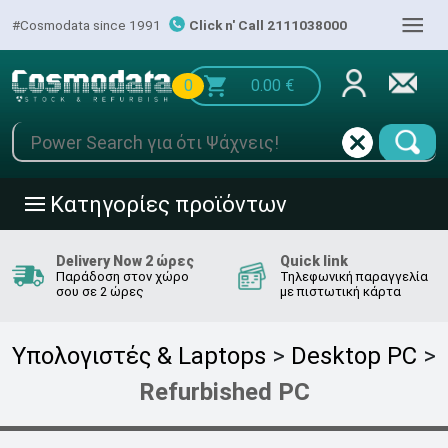
|||
#Cosmodata since 1991
Click n' Call 2111038000
0
0.00
€
Κατηγορίες προϊόντων
|||
Delivery Now 2 ώρες
Quick link
Παράδοση στον χώρο
Τηλεφωνική παραγγελία
σου σε 2 ώρες
με πιστωτική κάρτα
Υπολογιστές & Laptops
>
Desktop PC
>
Refurbished PC