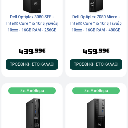
Dell Optiplex 7080 Micro -
Dell Optiplex 3080 SFF -
Intel® Core™ i5 10ης Γενιάς
Intel® Core™ i5 10ης γενιάς
10xxx - 16GB RAM - 480GB
10xxx - 16GB RAM - 256GB
SSD - 2x DisplayPort, Type-
NVMe SSD - HDMI,
C - Windows 11 Pro
DisplayPort - DVD -
459
439
Windows 11 Pro
.99€
.99€
ΠΡΟΣΘΗΚΗ ΣΤΟ ΚΑΛΑΘΙ
ΠΡΟΣΘΗΚΗ ΣΤΟ ΚΑΛΑΘΙ
Σε Απόθεμα
Σε Απόθεμα