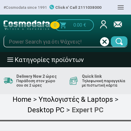
|||
#Cosmodata since 1991
Click n' Call 2111038000
0
0.00
€
Κατηγορίες προϊόντων
|||
Delivery Now 2 ώρες
Quick link
Παράδοση στον χώρο
Τηλεφωνική παραγγελία
σου σε 2 ώρες
με πιστωτική κάρτα
Home
>
Υπολογιστές & Laptops
>
Desktop PC
>
Expert PC